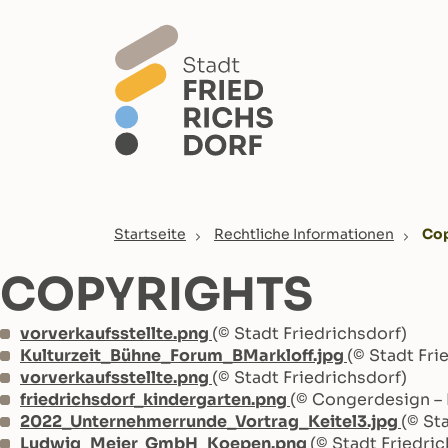
Skip to main content
You are here:
Startseite
Rechtliche Informationen
Cop
COPYRIGHTS
vorverkaufsstellte.png
(© Stadt Friedrichsdorf)
Kulturzeit_Bühne_Forum_BMarkloff.jpg
(© Stadt Fri
vorverkaufsstellte.png
(© Stadt Friedrichsdorf)
friedrichsdorf_kindergarten.png
(© Congerdesign – 
2022_Unternehmerrunde_Vortrag_Keitel3.jpg
(© St
Ludwig_Meier_GmbH_Koepen.png
(© Stadt Friedri