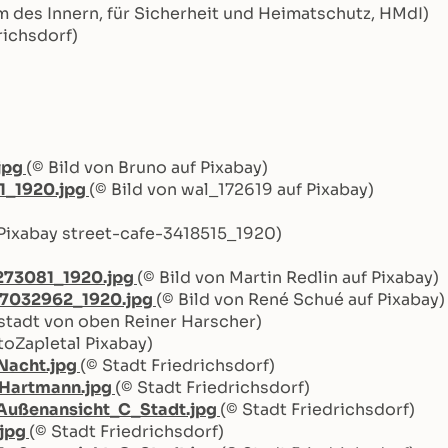
m des Innern, für Sicherheit und Heimatschutz, HMdI)
richsdorf)
jpg
(© Bild von Bruno auf Pixabay)
1_1920.jpg
(© Bild von wal_172619 auf Pixabay)
 Pixabay street-cafe-3418515_1920)
4273081_1920.jpg
(© Bild von Martin Redlin auf Pixabay)
-7032962_1920.jpg
(© Bild von René Schué auf Pixabay)
stadt von oben Reiner Harscher)
toZapletal Pixabay)
Nacht.jpg
(© Stadt Friedrichsdorf)
_Hartmann.jpg
(© Stadt Friedrichsdorf)
_Außenansicht_C_Stadt.jpg
(© Stadt Friedrichsdorf)
.jpg
(© Stadt Friedrichsdorf)