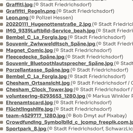
Graffiti.jpg
(© Stadt Friedrichsdorf)
Grafifiti_Regeln.png
(© Stadt Friedrichsdorf)
Leon.png
(© Polizei Hessen)
20220111_Hugenottenstraße_2.jpg
(© Stadt Friedri
IMG_9339Luftbild-Service_beah.jpg
(© Stadt Friedr
Bembel_C_La_Forgia.jpg
(© Stadt Friedrichsdorf)
Souvenir_Zwiwwelditsch_Späne.jpg
(© Stadt Friedr
Magnet_Comic.jpg
(© Stadt Friedrichsdorf)
Fleecedecke_Späne.jpg
(© Stadt Friedrichsdorf)
Souvenir_Bluetoothlautsprecher_Späne.jpg
(© Stad
Porzellantasse_Späne.jpg
(© Stadt Friedrichsdorf)
Bembel_C_La_Forgia.jpg
(© Stadt Friedrichsdorf)
Chesham_Ortsansicht.jpg
(© Stadt Friedrichsdorf /
Chesham_Clock_Tower.jpg
(© Stadt Friedrichsdorf
volunteering-8293653_1280.jpg
(© Markus Winkler 
Ehrenamtscard.jpg
(© Stadt Friedrichsdorf)
Flüchtlingshilfe.jpg
(© Stadt Friedrichsdorf)
team-4529717_1280.jpg
(© Bob Dmyt auf Pixabay)
Crowdfunding_Symbolbild_c_jcomp_freepik.com.j
Sportpark_8.jpg
(© Stadt Friedrichsdorf, SchwarzLic