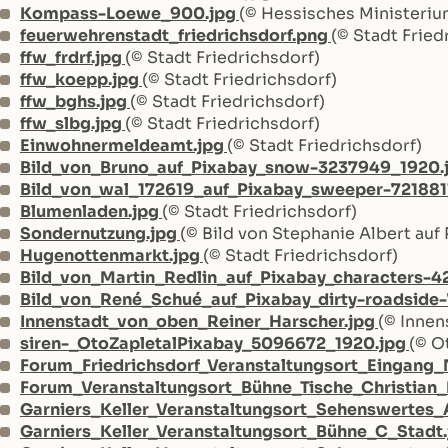
Kompass-Loewe_900.jpg
(© Hessisches Ministeriu
feuerwehrenstadt_friedrichsdorf.png
(© Stadt Fried
ffw_frdrf.jpg
(© Stadt Friedrichsdorf)
ffw_koepp.jpg
(© Stadt Friedrichsdorf)
ffw_bghs.jpg
(© Stadt Friedrichsdorf)
ffw_slbg.jpg
(© Stadt Friedrichsdorf)
Einwohnermeldeamt.jpg
(© Stadt Friedrichsdorf)
Bild_von_Bruno_auf_Pixabay_snow-3237949_1920.
Bild_von_wal_172619_auf_Pixabay_sweeper-721881
Blumenladen.jpg
(© Stadt Friedrichsdorf)
Sondernutzung.jpg
(© Bild von Stephanie Albert auf
Hugenottenmarkt.jpg
(© Stadt Friedrichsdorf)
Bild_von_Martin_Redlin_auf_Pixabay_characters-
Bild_von_René_Schué_auf_Pixabay_dirty-roadside
Innenstadt_von_oben_Reiner_Harscher.jpg
(© Innen
siren-_OtoZapletalPixabay_5096672_1920.jpg
(© O
Forum_Friedrichsdorf_Veranstaltungsort_Eingang_
Forum_Veranstaltungsort_Bühne_Tische_Christian
Garniers_Keller_Veranstaltungsort_Sehenswertes
Garniers_Keller_Veranstaltungsort_Bühne_C_Stadt