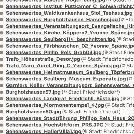
Sehenswertes_Institut_Puttkamer_C_Schwarzlicht.
Sehenswertes_Waldkrankenhaus_Siol_Teehaus.jpg
Sehenswertes_Burgholzhausen_Harscher.jpg
(© Sta
Sehenswertes_Veranstaltungsort_Evangelische_Ki
Sehenswertes_Kirche_Köppern2_Yvonne_Späne.jp
Sehenswertes_Seulberg114_beschnitten.jpg
(© Stad
Sehenswertes_Färbhäuschen_02_Yvonne_Späne.j
Sehenswertes_Philip_Reis_Grab03.jpg
(© Stadt Fri
Trafo_Höhenstraße_Desor.jpg
(© Stadt Friedrichsdo
Trafo_Marc_Aurel_Ring_C_Yvonne_Späne.jpg
(© St
Sehenswertes_Heimatmuseum_Seulberg_Töpferbru
Sehenswertes_Seulberg_Museum_Exponate.jpg
(©
Garniers_Keller_Veranstaltungsort_Sehenswertes
Burgholzhausen37.jpg
(© Stadt Friedrichsdorf)
Sehenswertes_Landgraf_FriedrichII_Büste.jpg
(© St
Sehenswertes_Mormonentempel_4.jpg
(© Stadt Fr
Burgholzhausen50.jpg
(© Stadt Friedrichsdorf)
Sehenswertes_Stadtführung_Philipp_Reis_Haus_2
Sehenswertes_Hochstiftform_PRS.JPG
(© Stadt Fri
Sehenswertes_HallerVilla1.jpg
(© Stadt Friedrichsdo