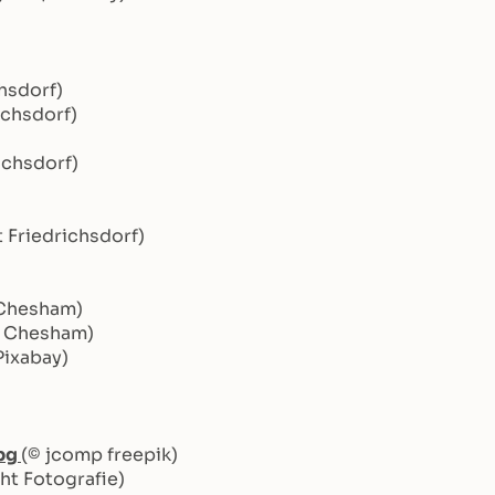
chsdorf)
ichsdorf)
ichsdorf)
t Friedrichsdorf)
 Chesham)
 / Chesham)
Pixabay)
pg
(© jcomp freepik)
ht Fotografie)