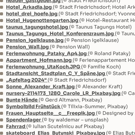
header_gastgeber.jpg
(© Stadt Friedrichsdorf)
Hotel_Arkadia.jpg
(© Stadt Friedrichsdorf; Hotel Ar
hotel_drei_hoefe.jpg
(© Stadt Friedrichsdorf; Yvonn
Hotel_Hugenottengarten.jpg
(© Hotel-Restaurant 
taunus_tagungshotel.jpg
(© Taunus Tagungs Hotel)
Taunus_Tagungs_Hotel_Konferenzraum.jpg
(© Taun
Pension_Igelklause.jpg
(© Pension Igelklause)
Pension_Wall.jpg
(© Pension Wall)
Ferienwohnung_Pataky_Ap4.jpg
(© Roland Pataky)
Appartment_Hofmann.jpg
(© Ferienappartement H
Ferienwohnung_UtaKoch.JPG
(© Familie Koch)
Stadtansicht_Stadtplan_C_Y_Späne.jpg
(© Stadt Fr
„Apfeltag 2024“
(© Stadt Friedrichsdorf)
Sonne_Alexander_Kraft.jpg
(© Alexander Kraft)
nursery-2114173_1280_Carole_LR_Pixabay.jpg
(© Ca
Bunte Hände
(© Gerd Altmann, Pixabay)
Symbolbild Frühstück
(© Tilixia-Summer, Pixabay)
Frauen_Hauptseite__c__Freepik.jpg
(© Designed by 
Spendenlager
(© by waldemar – unsplash)
Fahrrad
(© Iulian Scutelnicu auf Pixabay)
skateboard_Elias_Butynski_Pixabay.jpg
(© Elias But