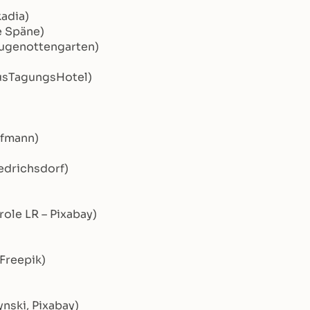
kadia)
e Späne)
Hugenottengarten)
usTagungsHotel)
ofmann)
iedrichsdorf)
role LR – Pixabay)
Freepik)
ynski, Pixabay)