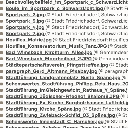
Beachvolleyballfeld_im_Sportpark_c_SchwarzLicht
Boule_im_Sportpark_c_SchwarzLicht.jpg
(© Stadt F
Sportpark_2.jpg
(© Stadt Friedrichsdorf, SchwarzLic
Sportpark_3.jpg
(© Stadt Friedrichsdorf, SchwarzLic
Sportpark_4.jpg
(© Stadt Friedrichsdorf, SchwarzLic
Sportpark_7.jpg
(© Stadt Friedrichsdorf, SchwarzLic
Houilles_Mairie.jpg
(© Stadt Friedrichsdorf; Houilles
Houilles_Konservatorium_Musik_Tanz.JPG
(© Stadt
Bad_Wimsbach_Kirchturm_Allee.jpg
(© Gemeindea
Bad_Wimsbach_Moorheilbad_2.JPG
(© Gemeindeam
Städtepartschaftsverein_Pfingsttreffen.jpg
(© Stadt
paragraph_Gerd_Altmann_Pixabay.jpg
(© paragrap
Stadtführung_Landgrafenplatz_Büste_Späne.jpg
(©
Sehenswertes_Stadtführung_Philipp_Reis_Haus_2
Stadtführung_ImGleichgewicht_Rathaus_Y_Späne.
Stadtführung_Jüdischer-Friedhof_Shalom8.JPG
(© 
Stadtführung_Ev_Kirche_Burgholzhausen_Luftbild.
Stadtführung_Kirche_Späne.jpg
(© Stadt Friedrichs
Stadtführung_Zwieback-Schild_03_Späne.jpg
(© St
Sehenswerte_Innenstadt_C_Harscher.jpg
(© Stadt F
Sehenswertes_Aulofen_Roger_Jung.jpg
(© Stadt Fr