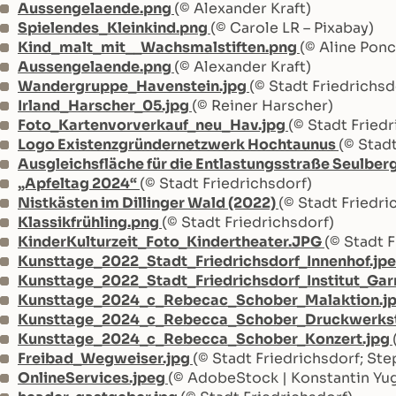
Aussengelaende.png
(© Alexander Kraft)
Spielendes_Kleinkind.png
(© Carole LR – Pixabay)
Kind_malt_mit__Wachsmalstiften.png
(© Aline Ponc
Aussengelaende.png
(© Alexander Kraft)
Wandergruppe_Havenstein.jpg
(© Stadt Friedrichsd
Irland_Harscher_05.jpg
(© Reiner Harscher)
Foto_Kartenvorverkauf_neu_Hav.jpg
(© Stadt Friedr
Logo Existenzgründernetzwerk Hochtaunus
(© Stadt
Ausgleichsfläche für die Entlastungsstraße Seulber
„Apfeltag 2024“
(© Stadt Friedrichsdorf)
Nistkästen im Dillinger Wald (2022)
(© Stadt Friedri
Klassikfrühling.png
(© Stadt Friedrichsdorf)
KinderKulturzeit_Foto_Kindertheater.JPG
(© Stadt 
Kunsttage_2022_Stadt_Friedrichsdorf_Innenhof.jp
Kunsttage_2022_Stadt_Friedrichsdorf_Institut_Gar
Kunsttage_2024_c_Rebecac_Schober_Malaktion.j
Kunsttage_2024_c_Rebecca_Schober_Druckwerkst
Kunsttage_2024_c_Rebecca_Schober_Konzert.jpg
Freibad_Wegweiser.jpg
(© Stadt Friedrichsdorf; St
OnlineServices.jpeg
(© AdobeStock | Konstantin Yu