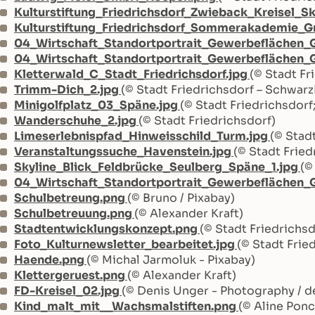
Kulturstiftung_Friedrichsdorf_Zwieback_Kreisel_S
Kulturstiftung_Friedrichsdorf_Sommerakademie_Gra
04_Wirtschaft_Standortportrait_Gewerbeflächen_
04_Wirtschaft_Standortportrait_Gewerbeflächen_
Kletterwald_C_Stadt_Friedrichsdorf.jpg
(© Stadt Fr
Trimm-Dich_2.jpg
(© Stadt Friedrichsdorf – Schwar
Minigolfplatz_03_Späne.jpg
(© Stadt Friedrichsdor
Wanderschuhe_2.jpg
(© Stadt Friedrichsdorf)
Limeserlebnispfad_Hinweisschild_Turm.jpg
(© Stad
Veranstaltungssuche_Havenstein.jpg
(© Stadt Fried
Skyline_Blick_Feldbrücke_Seulberg_Späne_1.jpg
(©
04_Wirtschaft_Standortportrait_Gewerbeflächen_
Schulbetreung.png
(© Bruno / Pixabay)
Schulbetreuung.png
(© Alexander Kraft)
Stadtentwicklungskonzept.png
(© Stadt Friedrichsd
Foto_Kulturnewsletter_bearbeitet.jpg
(© Stadt Frie
Haende.png
(© Michal Jarmoluk - Pixabay)
Klettergeruest.png
(© Alexander Kraft)
FD-Kreisel_02.jpg
(© Denis Unger - Photography / d
Kind_malt_mit__Wachsmalstiften.png
(© Aline Ponc