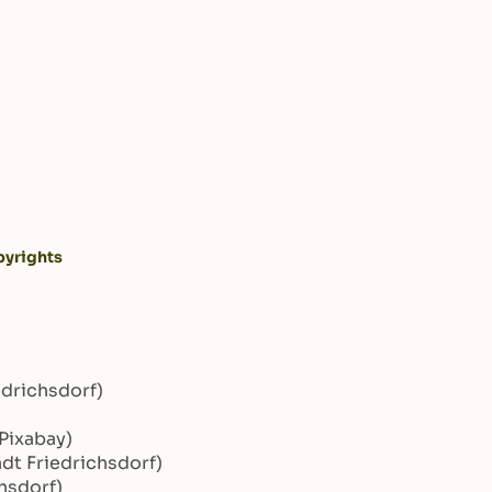
yrights
edrichsdorf)
Pixabay)
adt Friedrichsdorf)
chsdorf)