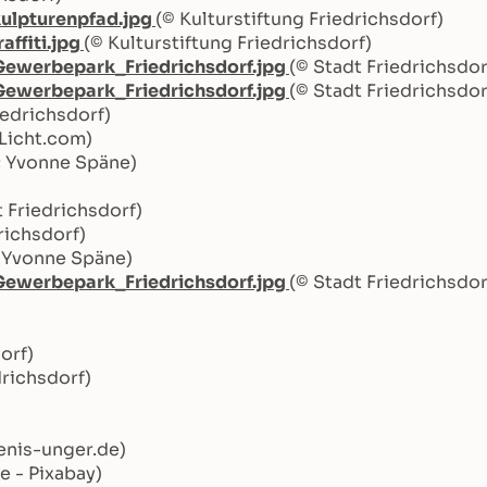
kulpturenpfad.jpg
(© Kulturstiftung Friedrichsdorf)
ffiti.jpg
(© Kulturstiftung Friedrichsdorf)
Gewerbepark_Friedrichsdorf.jpg
(© Stadt Friedrichsdor
Gewerbepark_Friedrichsdorf.jpg
(© Stadt Friedrichsdor
iedrichsdorf)
zLicht.com)
f; Yvonne Späne)
t Friedrichsdorf)
richsdorf)
 Yvonne Späne)
Gewerbepark_Friedrichsdorf.jpg
(© Stadt Friedrichsdor
orf)
drichsdorf)
enis-unger.de)
e - Pixabay)