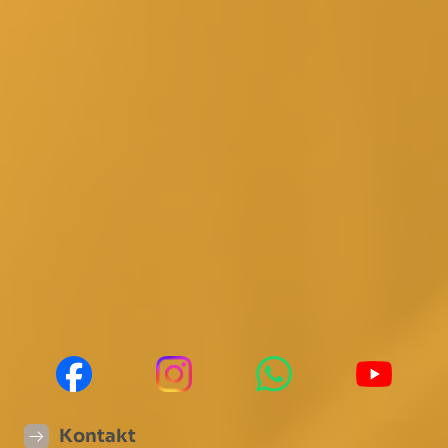
Stadtverwaltung Friedrichsdorf
Hugenottenstraße 55
61381 Friedrichsdorf
Telefon
06172 731-0
E-Mail
stadtverwaltung@friedrichsdorf.
de
Sprechzeiten
Mo - Fr
8:00 - 12:00 Uhr
Mo und Di
13:30 - 15:30 Uhr
Do
13:30 - 18:00 Uhr
Kontakt