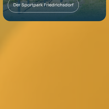
Der Sportpark Friedrichsdorf
© Stadt Friedrichsdorf
|
Impressum
|
Datenschutz
|
Copyright