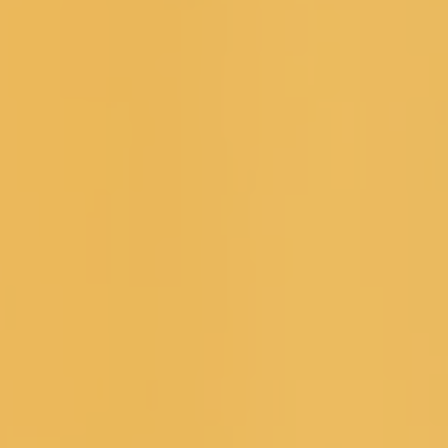
VIELE
ANGELEGENHEITEN
EINFACH ONLINE
ERLEDIGEN
24 Stunden am Tag 7 Tage die Woche bequem
von überall erreichbar.
Damit Sie Dienstleistungen auch unabhängig
von unseren Öffnungszeiten nutzen können,
bauen wir unsere Online-Angebote nach und
nach weiter aus.
Online-Dienste & Formulare