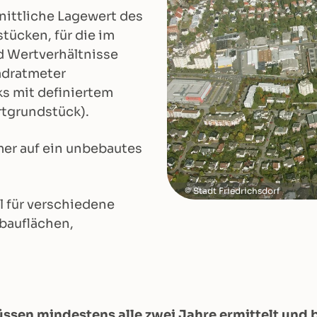
nittliche Lagewert des
tücken, für die im
 Wertverhältnisse
uadratmeter
s mit definiertem
tgrundstück).
mer auf ein unbebautes
Stadt Friedrichsdorf
 für verschiedene
bauflächen,
sen mindestens alle zwei Jahre ermittelt und 