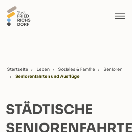
Skip to main content
You are here:
Startseite
Leben
Soziales & Familie
Senioren
Seniorenfahrten und Ausflüge
STÄDTISCHE
SENIORENFAHRT