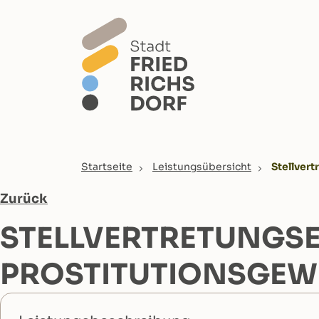
Skip to main content
You are here:
Startseite
Leistungsübersicht
Stellver
Zurück
STELLVERTRETUNGSE
PROSTITUTIONSGEW