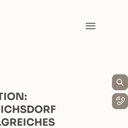
TION:
RICHSDORF
OLGREICHES