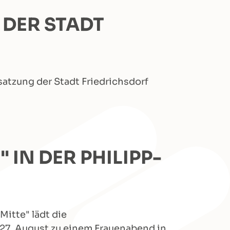
DER STADT
atzung der Stadt Friedrichsdorf
" IN DER PHILIPP-
itte" lädt die
 27. August zu einem Frauenabend in