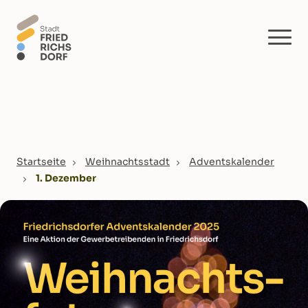
Skip to main content
You are here:
Startseite
Weihnachtsstadt
Adventskalender
1. Dezember