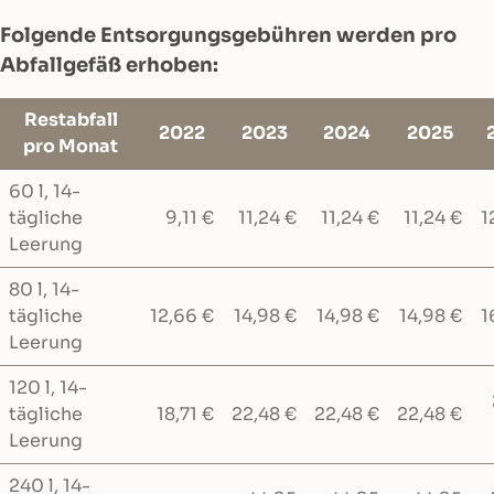
Folgende Entsorgungsgebühren werden pro
Abfallgefäß erhoben:
Restabfall
2022
2023
2024
2025
pro Monat
60 l, 14-
tägliche
9,11 €
11,24 €
11,24 €
11,24 €
1
Leerung
80 l, 14-
tägliche
12,66 €
14,98 €
14,98 €
14,98 €
1
Leerung
120 l, 14-
tägliche
18,71 €
22,48 €
22,48 €
22,48 €
Leerung
240 l, 14-