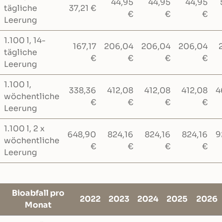
44,95
44,95
44,95
tägliche
37,21 €
€
€
€
Leerung
1.100 l, 14-
167,17
206,04
206,04
206,04
tägliche
€
€
€
€
Leerung
1.100 l,
338,36
412,08
412,08
412,08
4
wöchentliche
€
€
€
€
Leerung
1.100 l, 2 x
648,90
824,16
824,16
824,16
9
wöchentliche
€
€
€
€
Leerung
Bioabfall pro
2022
2023
2024
2025
2026
Monat