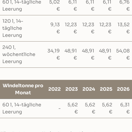
60 l, 14-tägliche
5,02
6,11
6,11
6,11
6,76
Leerung
€
€
€
€
€
120 l, 14-
9,13
12,23
12,23
12,23
13,52
tägliche
€
€
€
€
€
Leerung
240 l,
34,19
48,91
48,91
48,91
54,08
wöchentliche
€
€
€
€
€
Leerung
Windeltonne pro
2022
2023
2024
2025
2026
Monat
60 l, 14-tägliche
5,62
5,62
5,62
6,31
-
Leerung
€
€
€
€