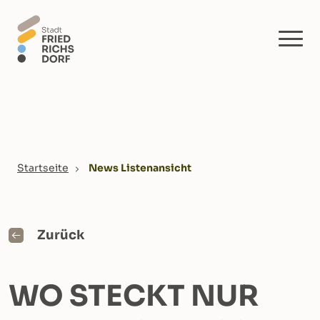
Skip to main content
You are here:
Startseite
News Listenansicht
Zurück
WO STECKT NUR