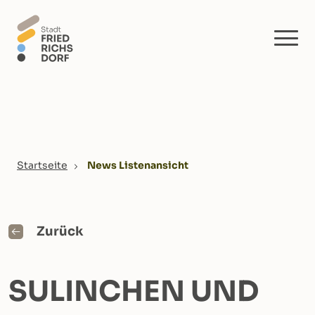
Skip to main content
You are here:
Startseite
News Listenansicht
Zurück
SULINCHEN UND