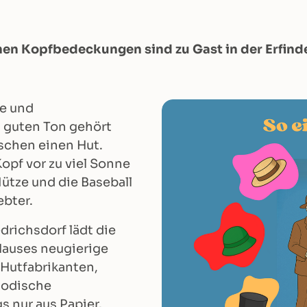
en Kopfbedeckungen sind zu Gast in der Erfind
e und
 guten Ton gehört
schen einen Hut.
opf vor zu viel Sonne
ütze und die Baseball
ebter.
drichsdorf lädt die
Hauses neugierige
 Hutfabrikanten,
modische
s nur aus Papier.