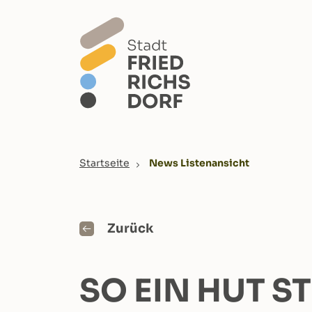
Skip to main content
You are here:
Startseite
News Listenansicht
Zurück
SO EIN HUT S