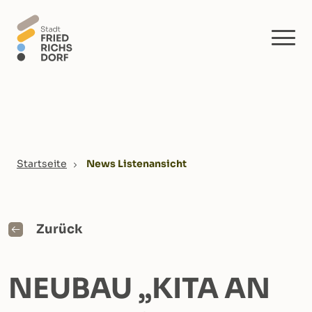
Skip to main content
You are here:
Startseite
News Listenansicht
Zurück
NEUBAU „KITA AN