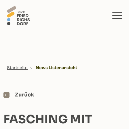
Skip to main content
You are here:
Startseite
News Listenansicht
Zurück
FASCHING MIT