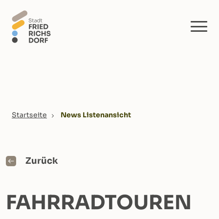
Skip to main content
You are here:
Startseite
News Listenansicht
Zurück
FAHRRADTOUREN