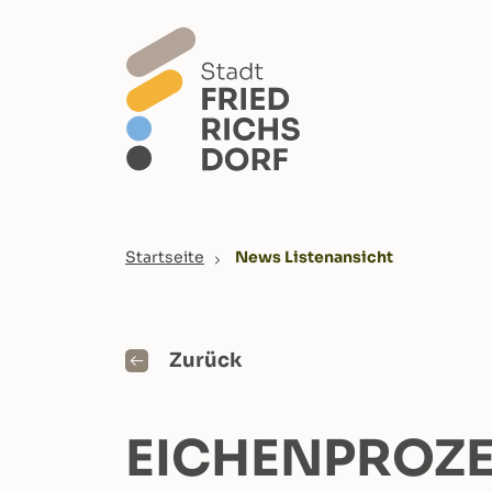
Skip to main content
You are here:
Startseite
News Listenansicht
Zurück
EICHENPROZE