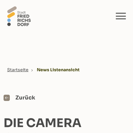
Skip to main content
You are here:
Startseite
News Listenansicht
Zurück
DIE CAMERA