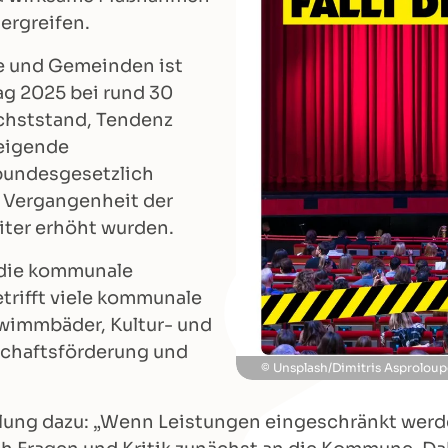
ergreifen.
se und Gemeinden ist
ag 2025 bei rund 30
öchststand, Tendenz
teigende
bundesgesetzlich
r Vergangenheit der
ter erhöht wurden.
 die kommunale
etrifft viele kommunale
hwimmbäder, Kultur- und
schaftsförderung und
Unsplash/Dimitris Asprolou
ellung dazu: „Wenn Leistungen eingeschränkt wer