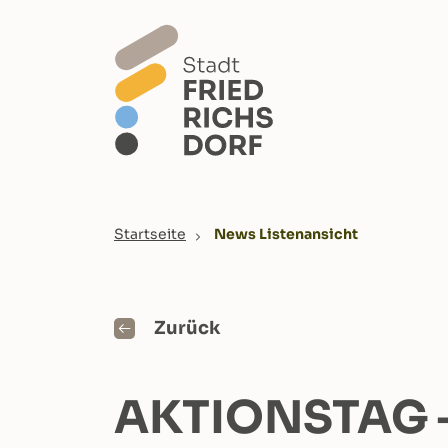
Skip to main content
You are here:
Startseite
News Listenansicht
Zurück
AKTIONSTAG 