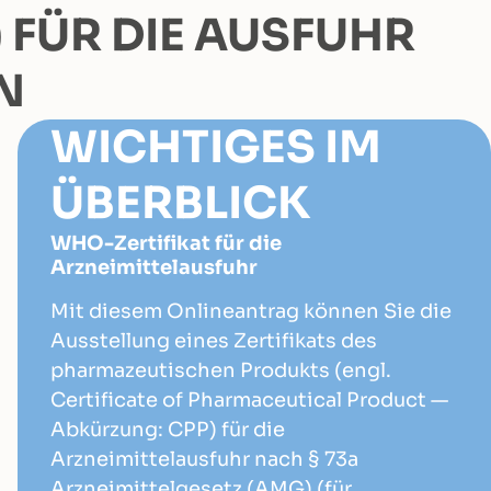
FÜR DIE AUSFUHR
N
WICHTIGES IM
ÜBERBLICK
WHO-Zertifikat für die
Arzneimittelausfuhr
Mit diesem Onlineantrag können Sie die
Ausstellung eines Zertifikats des
pharmazeutischen Produkts (engl.
Certificate of Pharmaceutical Product —
Abkürzung: CPP) für die
Arzneimittelausfuhr nach § 73a
Arzneimittelgesetz (AMG) (für