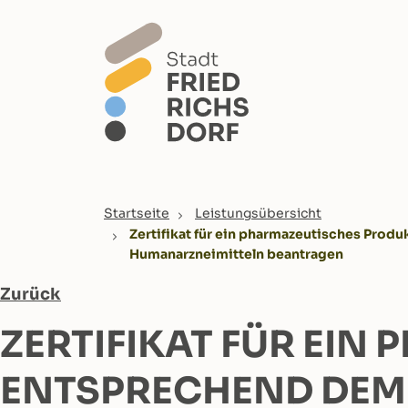
Skip to main content
You are here:
Startseite
Leistungsübersicht
Zertifikat für ein pharmazeutisches Prod
Humanarzneimitteln beantragen
Zurück
ZERTIFIKAT FÜR EIN
ENTSPRECHEND DEM 