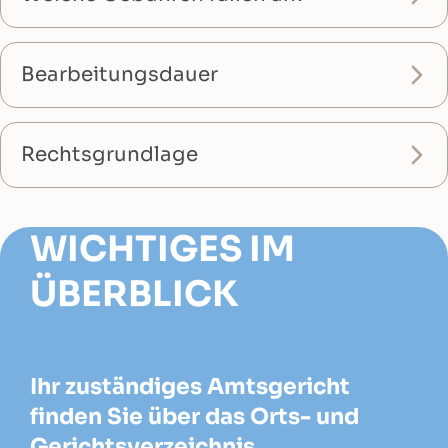
Bearbeitungsdauer
Rechtsgrundlage
WICHTIGES IM
ÜBERBLICK
Ihr zuständiges Amtsgericht
finden Sie über das Orts- und
Gerichtsverzeichnis