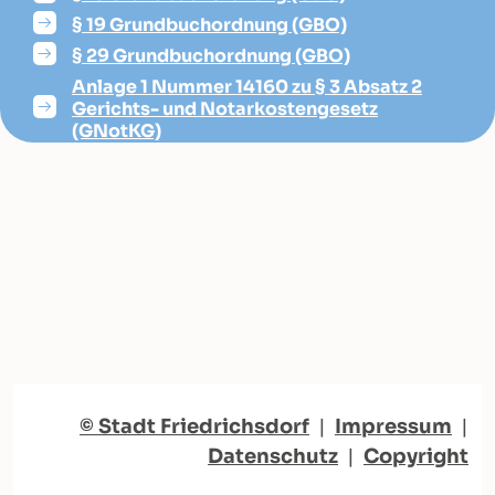
§ 19 Grundbuchordnung (GBO)
§ 29 Grundbuchordnung (GBO)
Anlage 1 Nummer 14160 zu § 3 Absatz 2
Gerichts- und Notarkostengesetz
(GNotKG)
© Stadt Friedrichsdorf
|
Impressum
|
Datenschutz
|
Copyright