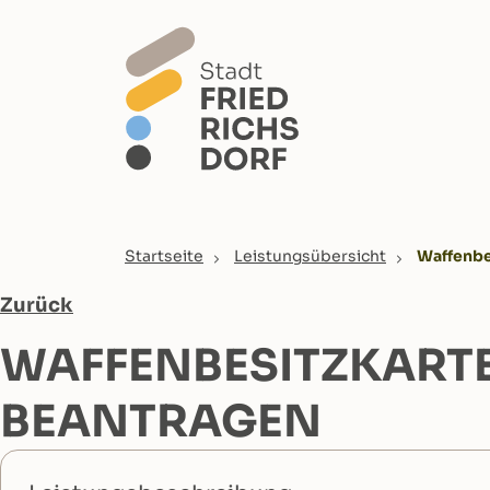
Skip to main content
You are here:
Startseite
Leistungsübersicht
Waffenbe
Zurück
WAFFENBESITZKARTE 
EANTRAGEN