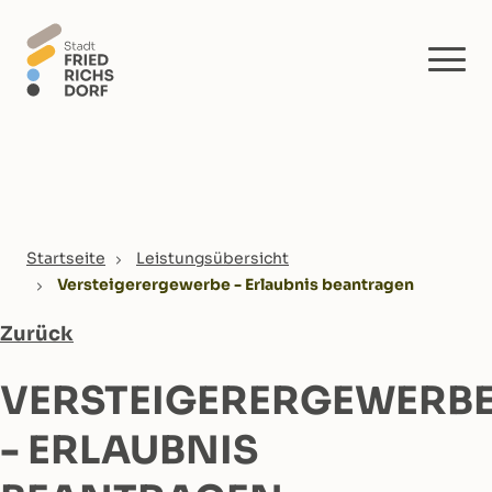
Skip to main content
You are here:
Startseite
Leistungsübersicht
Versteigerergewerbe - Erlaubnis beantragen
Zurück
VERSTEIGERERGEWERB
- ERLAUBNIS