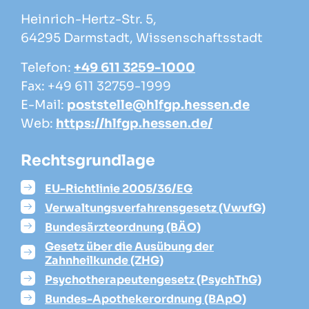
Heinrich-Hertz-Str. 5,
64295 Darmstadt, Wissenschaftsstadt
Telefon:
+49 611 3259-1000
Fax: +49 611 32759-1999
E-Mail:
poststelle@hlfgp.hessen.de
Web:
https://hlfgp.hessen.de/
Rechtsgrundlage
EU-Richtlinie 2005/36/EG
Verwaltungsverfahrensgesetz (VwvfG)
Bundesärzteordnung (BÄO)
Gesetz über die Ausübung der
Zahnheilkunde (ZHG)
Psychotherapeutengesetz (PsychThG)
Bundes-Apothekerordnung (BApO)