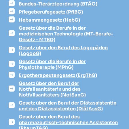
Bundes-Tierärzteordnung (BTÄO)
Pflegeberufegesetz (PflBG)
Hebammengesetz (HebG)
Gesetz über die Berufe in der
medizinischen Technologie (MT-Berufe-
Gesetz - MTBG)
Gesetz über den Beruf des Logopäden
(LogopG)
Gesetz über die Berufe in der
Physiotherapie (MPhG)
Ergotherapeutengesetz (ErgThG)
Gesetz über den Beruf der
Notfallsanitäterin und des
Notfallsanitäters (NotSanG)
Gesetz über den Beruf der Diätassistentin
und des Diätassistenten (DiätAssG)
Gesetz über den Beruf des
pharmazeutisch-technischen Assistenten
(PharmTAG)