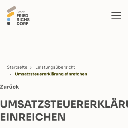
Skip to main content
You are here:
Startseite
Leistungsübersicht
Umsatzsteuererklärung einreichen
Zurück
UMSATZSTEUERERKLÄ
EINREICHEN