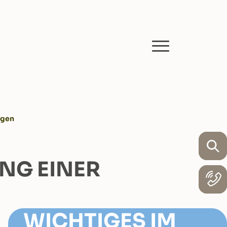
agen
NG EINER
WICHTIGES IM