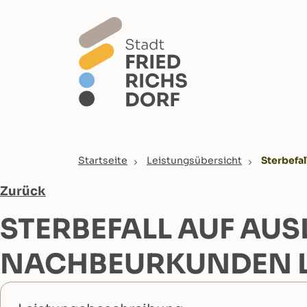
Skip to main content
You are here:
Startseite
Leistungsübersicht
Sterbefa
Zurück
STERBEFALL AUF AU
NACHBEURKUNDEN 