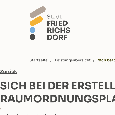
Skip to main content
You are here:
Startseite
Leistungsübersicht
Sich bei
Zurück
SICH BEI DER ERSTE
RAUMORDNUNGSPLAN