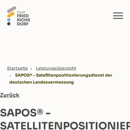
Skip to main content
You are here:
Startseite
Leistungsübersicht
SAPOS® - Satellitenpositionierungsdienst der
deutschen Landesvermessung
Zurück
SAPOS® -
SATELLITENPOSITIONI