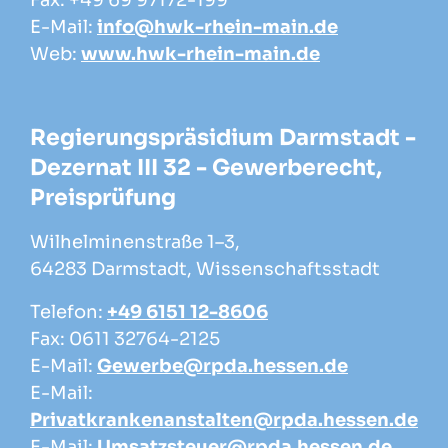
Fax: +49 69 97172-199
E-Mail:
info@hwk-rhein-main.de
Web:
www.hwk-rhein-main.de
Regierungspräsidium Darmstadt -
Dezernat III 32 - Gewerberecht,
Preisprüfung
Wilhelminenstraße 1–3,
64283 Darmstadt, Wissenschaftsstadt
Telefon:
+49 6151 12-8606
Fax: 0611 32764-2125
E-Mail:
Gewerbe@rpda.hessen.de
E-Mail:
Privatkrankenanstalten@rpda.hessen.de
E-Mail:
Umsatzsteuer@rpda.hessen.de