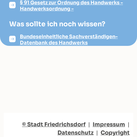
§ 91 Gesetz zur Ordnung des Handwerks -
Handwerksordnung -
Was sollte ich noch wissen?
Bundeseinheitliche Sachverständigen-
Datenbank des Handwerks
© Stadt Friedrichsdorf
|
Impressum
|
Datenschutz
|
Copyright