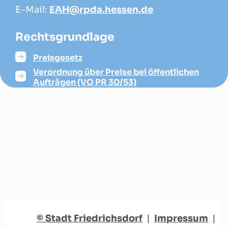
E-Mail:
EAH@rpda.hessen.de
Rechtsgrundlage
Preisgesetz
Verordnung über Preise bei öffentlichen
Aufträgen (VO PR 30/53)
© Stadt Friedrichsdorf
|
Impressum
|