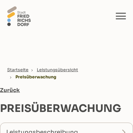
Skip to main content
You are here:
Startseite
Leistungsübersicht
Preisüberwachung
Zurück
PREISÜBERWACHUNG
Leistungsbeschreibung