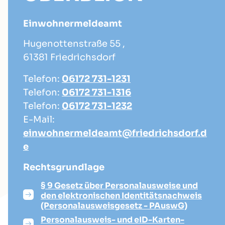
Einwohnermeldeamt
Hugenottenstraße 55 ,
61381 Friedrichsdorf
Telefon:
06172 731-1231
Telefon:
06172 731-1316
Telefon:
06172 731-1232
E-Mail:
einwohnermeldeamt@friedrichsdorf.d
e
Rechtsgrundlage
§ 9 Gesetz über Personalausweise und
den elektronischen Identitätsnachweis
(Personalausweisgesetz - PAuswG)
Personalausweis- und eID-Karten-