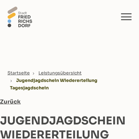
Skip to main content
You are here:
Startseite
Leistungsübersicht
Jugendjagdschein Wiedererteilung
Tagesjagdschein
Zurück
JUGENDJAGDSCHEIN
WIEDERERTEILUNG