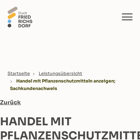
Skip to main content
You are here:
Startseite
Leistungsübersicht
Handel mit Pflanzenschutzmitteln anzeigen;
Sachkundenachweis
Zurück
HANDEL MIT
PFLANZENSCHUTZMITT