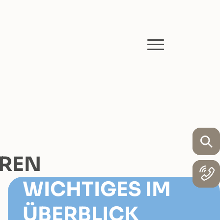
HREN
WICHTIGES IM
ÜBERBLICK