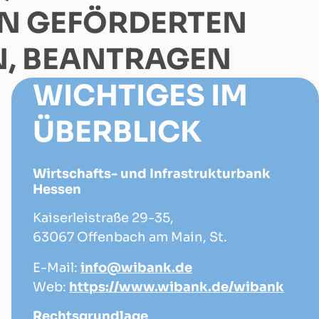
N GEFÖRDERTEN
 BEANTRAGEN
WICHTIGES IM
ÜBERBLICK
Wirtschafts- und Infrastrukturbank
Hessen
Kaiserleistraße 29-35,
63067 Offenbach am Main, St.
E-Mail:
info@wibank.de
Web:
https://www.wibank.de/wibank
Rechtsgrundlage