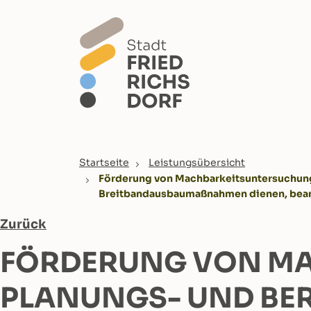
Skip to main content
You are here:
Startseite
Leistungsübersicht
Förderung von Machbarkeitsuntersuchunge
Breitbandausbaumaßnahmen dienen, bea
Zurück
FÖRDERUNG VON M
PLANUNGS- UND BER