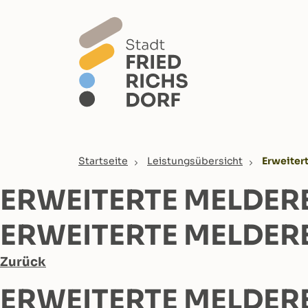
Skip to main content
You are here:
Startseite
Leistungsübersicht
Erweiter
ERWEITERTE MELDER
ERWEITERTE MELDER
Zurück
ERWEITERTE MELDER