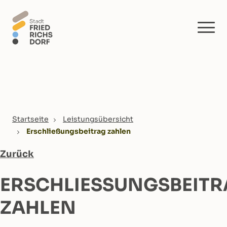
Skip to main content
You are here:
Startseite
Leistungsübersicht
Erschließungsbeitrag zahlen
Zurück
ERSCHLIESSUNGSBEITRA
AHLEN