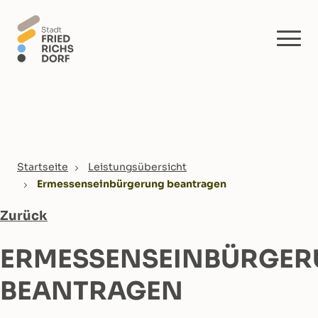
Skip to main content
You are here:
Startseite
Leistungsübersicht
Ermessenseinbürgerung beantragen
Zurück
ERMESSENSEINBÜRGE
BEANTRAGEN