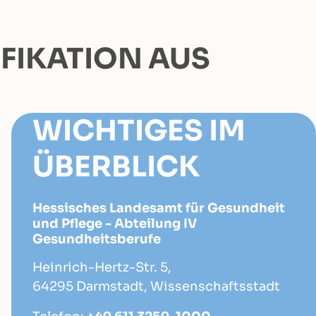
FIKATION AUS
WICHTIGES IM
ÜBERBLICK
Hessisches Landesamt für Gesundheit
und Pflege - Abteilung IV
Gesundheitsberufe
Heinrich-Hertz-Str. 5,
64295 Darmstadt, Wissenschaftsstadt