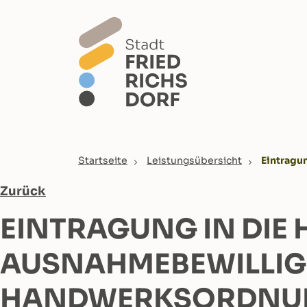
Skip to main content
You are here:
Startseite
Leistungsübersicht
Eintragu
Zurück
EINTRAGUNG IN DIE
AUSNAHMEBEWILLIGUN
ANDWERKSORDNUN