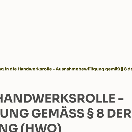
ng in die Handwerksrolle - Ausnahmebewilligung gemäß § 8
 HANDWERKSROLLE -
G GEMÄSS § 8 DER H
G (HWO)