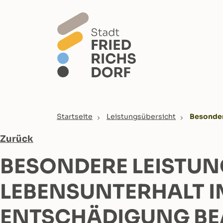
Skip to main content
You are here:
Startseite
Leistungsübersicht
Besonder
Zurück
BESONDERE LEISTUNG
LEBENSUNTERHALT I
ENTSCHÄDIGUNG B