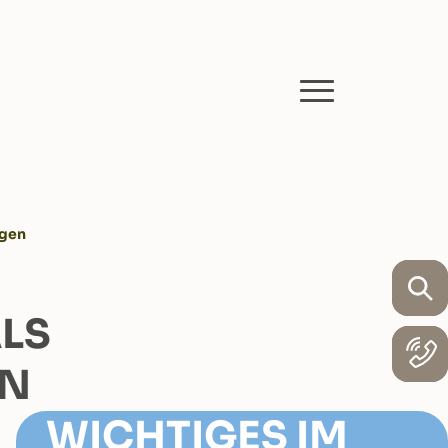
agen
ALS
EN
WICHTIGES IM