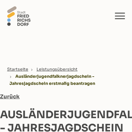
Skip to main content
You are here:
Startseite
Leistungsübersicht
Ausländerjugendfalknerjagdschein -
Jahresjagdschein erstmalig beantragen
Zurück
AUSLÄNDERJUGENDFA
- JAHRESJAGDSCHEIN