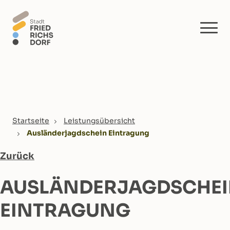
Skip to main content
You are here:
Startseite
Leistungsübersicht
Ausländerjagdschein Eintragung
Zurück
AUSLÄNDERJAGDSCHE
EINTRAGUNG