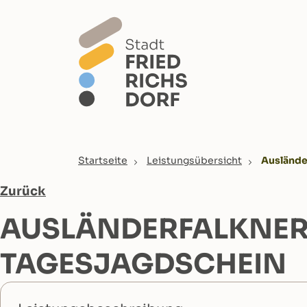
Skip to main content
You are here:
Startseite
Leistungsübersicht
Auslände
Zurück
AUSLÄNDERFALKNER
TAGESJAGDSCHEIN