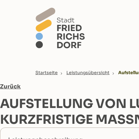
Skip to main content
You are here:
Startseite
Leistungsübersicht
Aufstell
Zurück
AUFSTELLUNG VON L
KURZFRISTIGE MASS