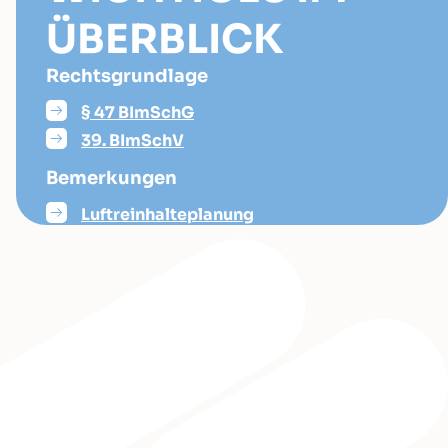
ÜBERBLICK
Rechtsgrundlage
§ 47 BImSchG
39. BImSchV
Bemerkungen
Luftreinhalteplanung