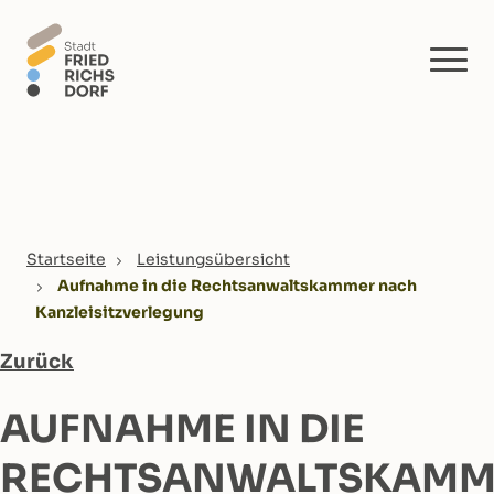
Skip to main content
You are here:
Startseite
Leistungsübersicht
Aufnahme in die Rechtsanwaltskammer nach
Kanzleisitzverlegung
Zurück
AUFNAHME IN DIE
RECHTSANWALTSKAMM