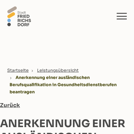
Skip to main content
You are here:
Startseite
Leistungsübersicht
Anerkennung einer ausländischen
Berufsqualifikation in Gesundheitsdienstberufen
beantragen
Zurück
ANERKENNUNG EINER