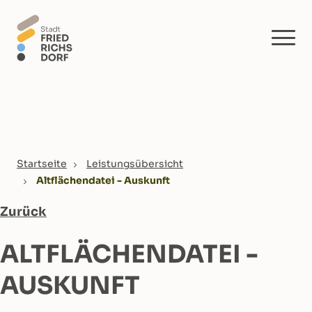
Skip to main content
You are here:
Startseite
Leistungsübersicht
Altflächendatei - Auskunft
Zurück
ALTFLÄCHENDATEI -
AUSKUNFT