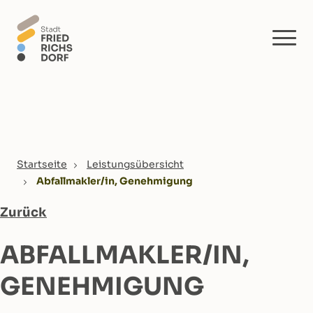
Skip to main content
You are here:
Startseite
Leistungsübersicht
Abfallmakler/in, Genehmigung
Zurück
ABFALLMAKLER/IN,
GENEHMIGUNG