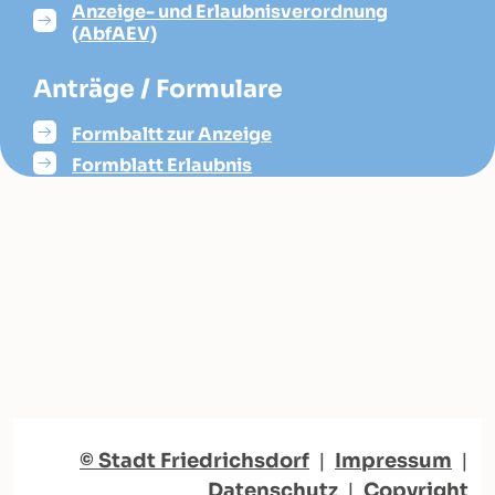
Anzeige- und Erlaubnisverordnung
(AbfAEV)
Anträge / Formulare
Formbaltt zur Anzeige
Formblatt Erlaubnis
© Stadt Friedrichsdorf
|
Impressum
|
Datenschutz
|
Copyright