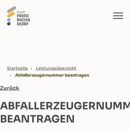
Skip to main content
You are here:
Startseite
Leistungsübersicht
Abfallerzeugernummer beantragen
Zurück
ABFALLERZEUGERNUM
BEANTRAGEN